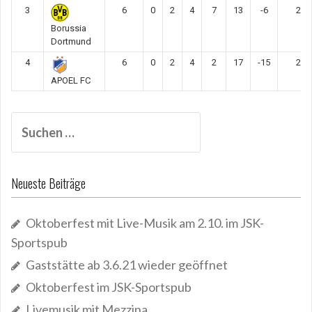
3
6
0
2
4
7
13
-6
2
Borussia
Dortmund
4
6
0
2
4
2
17
-15
2
APOEL FC
Suchen
nach:
Neueste Beiträge
Oktoberfest mit Live-Musik am 2.10. im JSK-
Sportspub
Gaststätte ab 3.6.21 wieder geöffnet
Oktoberfest im JSK-Sportspub
Livemusik mit Mezzina