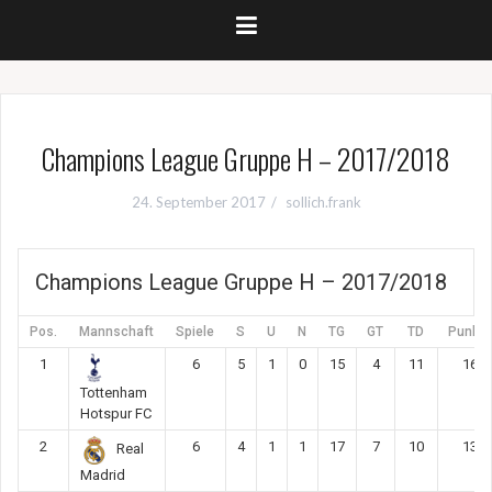
Champions League Gruppe H – 2017/2018
24. September 2017
sollich.frank
Champions League Gruppe H – 2017/2018
Pos.
Mannschaft
Spiele
S
U
N
TG
GT
TD
Punkte
1
6
5
1
0
15
4
11
16
Tottenham
Hotspur FC
2
6
4
1
1
17
7
10
13
Real
Madrid