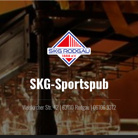
Zum
Inhalt
springen
SKG-Sportspub
Weiskircher Str. 42 | 63110 Rodgau | 06106 9312