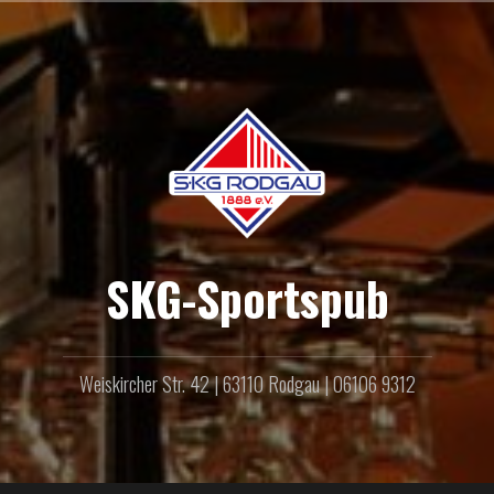
Zum
Inhalt
springen
SKG-Sportspub
Weiskircher Str. 42 | 63110 Rodgau | 06106 9312