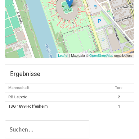
Leaflet
| Map data ©
OpenStreetMap
contributors
Ergebnisse
Mannschaft
Tore
RB Leipzig
2
TSG 1899 Hoffenheim
1
Suchen
nach: