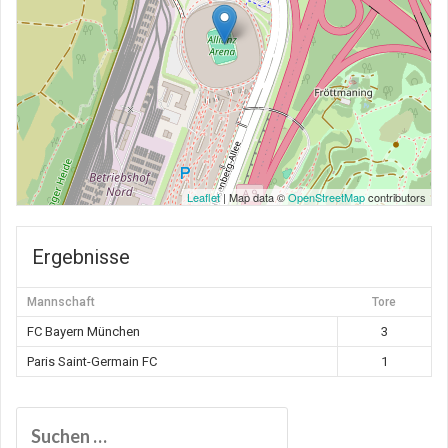
Leaflet
| Map data ©
OpenStreetMap
contributors
Ergebnisse
Mannschaft
Tore
FC Bayern München
3
Paris Saint-Germain FC
1
Suchen