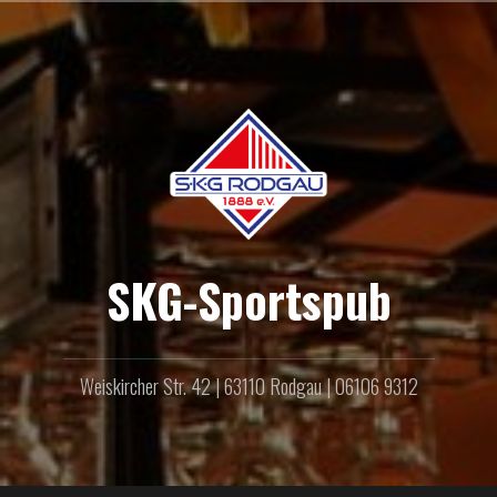
Zum
Inhalt
springen
SKG-Sportspub
Weiskircher Str. 42 | 63110 Rodgau | 06106 9312