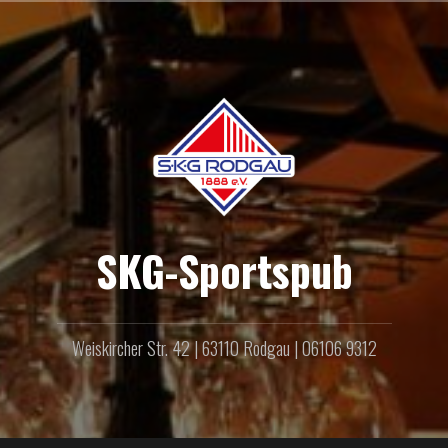
Zum
Inhalt
springen
SKG-Sportspub
Weiskircher Str. 42 | 63110 Rodgau | 06106 9312