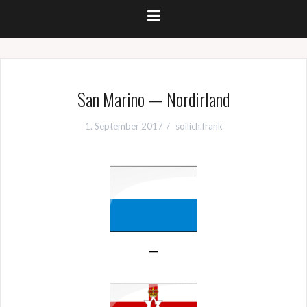
San Marino — Nordirland
1. September 2017
sollich.frank
—