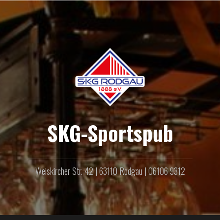
Zum
Inhalt
springen
SKG-Sportspub
Weiskircher Str. 42 | 63110 Rodgau | 06106 9312