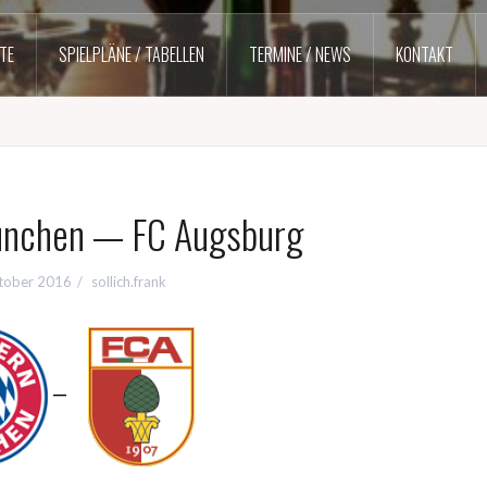
TE
SPIELPLÄNE / TABELLEN
TERMINE / NEWS
KONTAKT
ünchen — FC Augsburg
tober 2016
sollich.frank
—