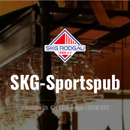
SKG-Sportspub
Weiskircher Str. 42 | 63110 Rodgau | 06106 9312