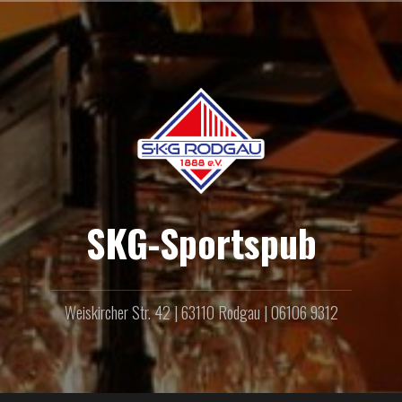
Zum
Inhalt
springen
SKG-Sportspub
Weiskircher Str. 42 | 63110 Rodgau | 06106 9312