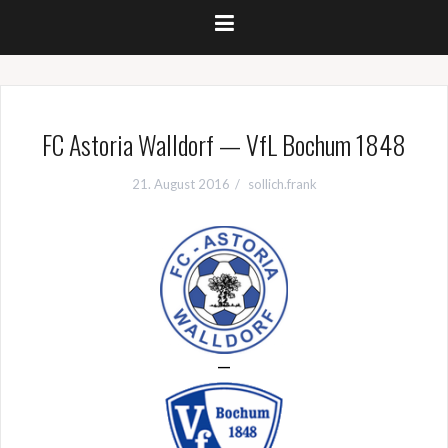
FC Astoria Walldorf — VfL Bochum 1848
21. August 2016
sollich.frank
—