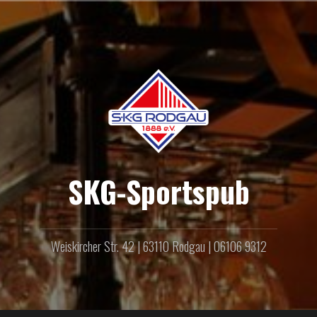
Zum
Inhalt
springen
SKG-Sportspub
Weiskircher Str. 42 | 63110 Rodgau | 06106 9312