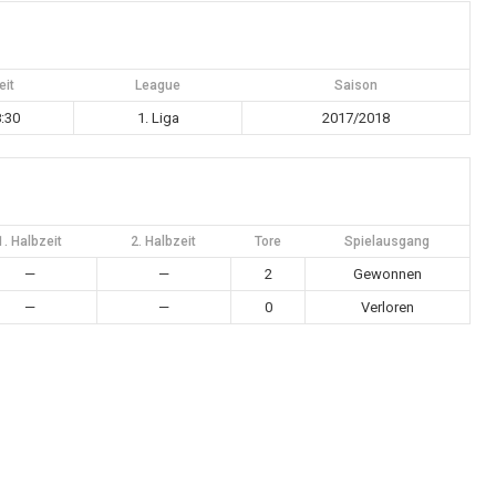
eit
League
Saison
:30
1. Liga
2017/2018
1. Halbzeit
2. Halbzeit
Tore
Spielausgang
—
—
2
Gewonnen
—
—
0
Verloren