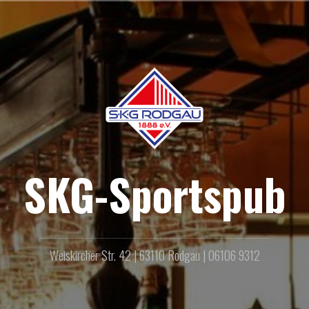
SKG-Sportspub
Weiskircher Str. 42 | 63110 Rodgau | 06106 9312