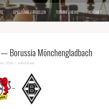
TE
SPIELPLÄNE / TABELLEN
TERMINE / NEWS
KONTAKT
 — Borussia Mönchengladbach
März 2018
sollich.frank
—