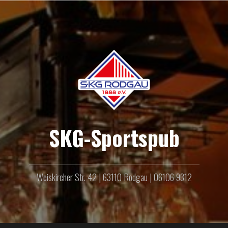
Zum
Inhalt
springen
SKG-Sportspub
Weiskircher Str. 42 | 63110 Rodgau | 06106 9312