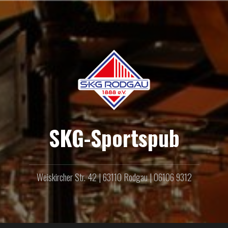
Zum
Inhalt
springen
SKG-Sportspub
Weiskircher Str. 42 | 63110 Rodgau | 06106 9312