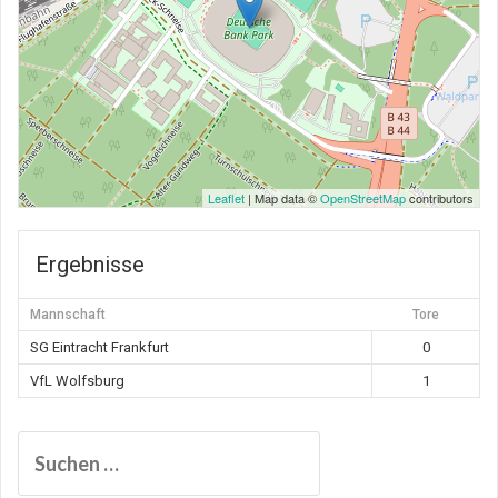
Leaflet
| Map data ©
OpenStreetMap
contributors
Ergebnisse
Mannschaft
Tore
SG Eintracht Frankfurt
0
VfL Wolfsburg
1
Suchen
nach: