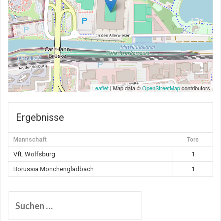
Leaflet
| Map data ©
OpenStreetMap
contributors
Ergebnisse
Mannschaft
Tore
VfL Wolfsburg
1
Borussia Mönchengladbach
1
Suchen
nach: