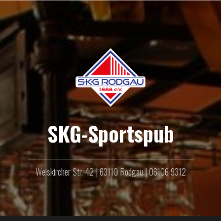
Zum
Inhalt
springen
SKG-Sportspub
Weiskircher Str. 42 | 63110 Rodgau | 06106 9312