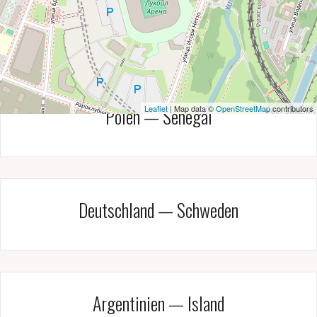
Belgien — Tunesien
Polen — Senegal
Leaflet
| Map data ©
OpenStreetMap
contributors
Deutschland — Schweden
Argentinien — Island